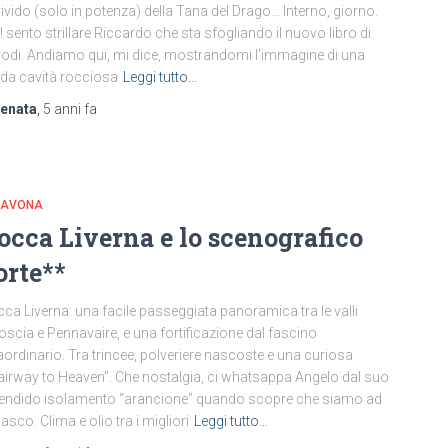
brivido (solo in potenza) della Tana del Drago… Interno, giorno.
! sento strillare Riccardo che sta sfogliando il nuovo libro di
odi. Andiamo qui, mi dice, mostrandomi l’immagine di una
da cavità rocciosa
Leggi tutto…
renata
,
5 anni
fa
 SAVONA
occa Liverna e lo scenografico
orte**
ca Liverna: una facile passeggiata panoramica tra le valli
oscia e Pennavaire, e una fortificazione dal fascino
aordinario. Tra trincee, polveriere nascoste e una curiosa
airway to Heaven”. Che nostalgia, ci whatsappa Angelo dal suo
endido isolamento “arancione” quando scopre che siamo ad
asco. Clima e olio tra i migliori
Leggi tutto…