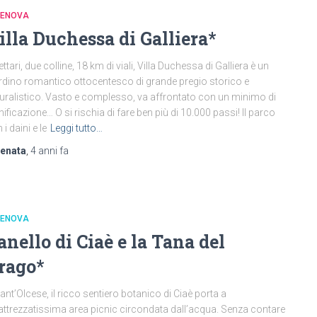
GENOVA
illa Duchessa di Galliera*
ettari, due colline, 18 km di viali, Villa Duchessa di Galliera è un
rdino romantico ottocentesco di grande pregio storico e
uralistico. Vasto e complesso, va affrontato con un minimo di
nificazione… O si rischia di fare ben più di 10.000 passi! Il parco
 i daini e le
Leggi tutto…
renata
,
4 anni
fa
GENOVA
’anello di Ciaè e la Tana del
rago*
ant’Olcese, il ricco sentiero botanico di Ciaè porta a
attrezzatissima area picnic circondata dall’acqua. Senza contare