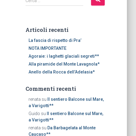
Cerca …
i
c
e
r
Articoli recenti
c
a
La fascia di rispetto di Pra’
p
NOTA IMPORTANTE
e
Agoraie: i laghetti glaciali segreti**
r
Alla piramide del Monte Lavagnola*
:
Anello della Rocca dell’Adelasia*
Commenti recenti
renata
su
Il sentiero Balcone sul Mare,
a Varigotti**
Guido
su
Il sentiero Balcone sul Mare,
a Varigotti**
renata
su
Da Barbagelata al Monte
Caucaso**