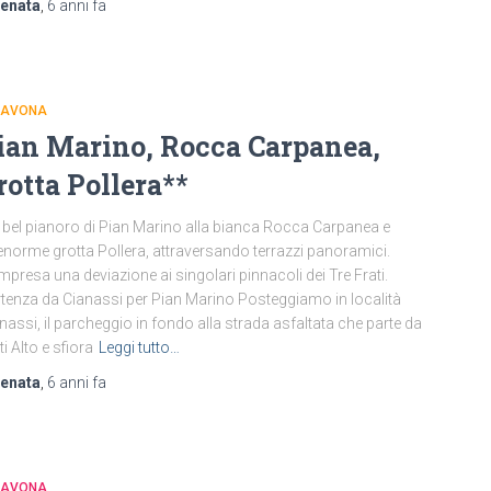
renata
,
6 anni
fa
 SAVONA
ian Marino, Rocca Carpanea,
rotta Pollera**
 bel pianoro di Pian Marino alla bianca Rocca Carpanea e
’enorme grotta Pollera, attraversando terrazzi panoramici.
presa una deviazione ai singolari pinnacoli dei Tre Frati.
tenza da Cianassi per Pian Marino Posteggiamo in località
nassi, il parcheggio in fondo alla strada asfaltata che parte da
ti Alto e sfiora
Leggi tutto…
renata
,
6 anni
fa
 SAVONA