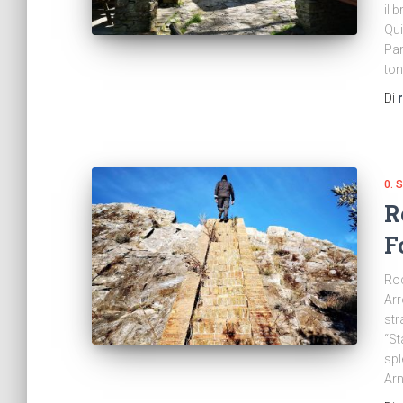
il 
Qui
Par
ton
Di
0.
R
F
Roc
Arr
str
“St
spl
Arn