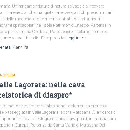
maria. Un’intrigante mistura di natura selvaggia e interventi
ni. Falesie bianche mangiate dalle cave, antichi presidi militari
asi dalla macchia, grotte marine, anfratti, sfiatatoi, ripari. E
orami spettacolari, nell’isola Patrimonio Unesco! Partenza in
tello per Palmaria Che bella, Portovenere! esclamo mentre ci
igiamo verso il battello. E tra poco la
Leggi tutto…
renata
,
7 anni
fa
LA SPEZIA
alle Lagorara: nella cava
reistorica di diaspro*
so mattone e verde smeraldo sono i colori guida di questa
ile passeggiata in Valle Lagorara, sopra Maissana. Alla ricerca di
importante sito archeologico: l’unica cava preistorica di diaspro
perta in Europa. Partenza da Santa Maria di Maissana Dal