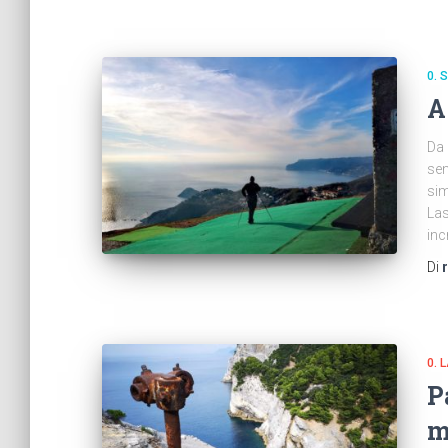
0.
A
Da 
sen
sim
Las
inc
Di
0. 
P
m