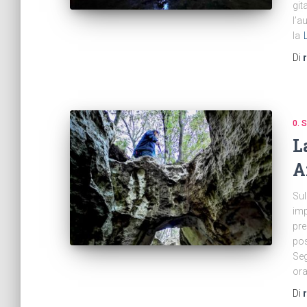
git
l’a
la
Di
0.
L
A
Sul
imp
pre
pos
Seg
ora
Di