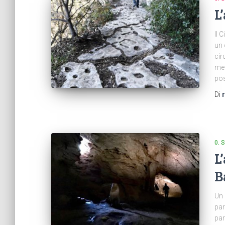
L
Il 
un 
cir
mer
pos
Di
0.
L
B
Un 
par
par