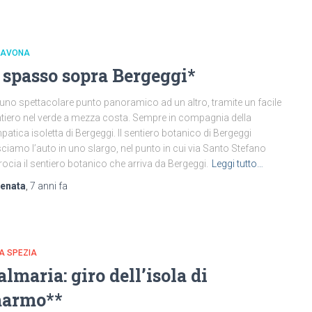
 SAVONA
 spasso sopra Bergeggi*
uno spettacolare punto panoramico ad un altro, tramite un facile
tiero nel verde a mezza costa. Sempre in compagnia della
patica isoletta di Bergeggi. Il sentiero botanico di Bergeggi
ciamo l’auto in uno slargo, nel punto in cui via Santo Stefano
rocia il sentiero botanico che arriva da Bergeggi.
Leggi tutto…
renata
,
7 anni
fa
LA SPEZIA
almaria: giro dell’isola di
armo**