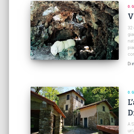
0. 
V
32 
gia
nat
pia
con
Di
0. 
L
D
A S
un’