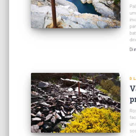
Pal
uma
inv
pan
bat
dir
Di
0. 
V
p
Ros
fac
un 
sco