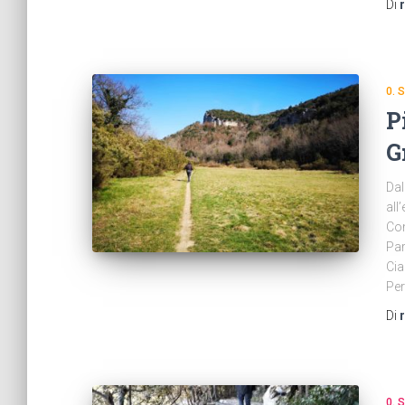
Di
0.
P
G
Dal
all
Com
Par
Cia
Per
Di
0.