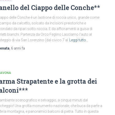
’anello del Ciappo delle Conche**
Ciappo delle Conche è un lastrone di roccia unico, grande come
campo da calcetto, solcato da incisioni preistoriche e
condato da ripari sotto roccia. E da affioramenti a guisa di
letti bianchi. Partenza da Orco Feglino Lasciamo l’auto al
teggio di via San Lorenzino (dal civico 7 al
Leggi tutto…
renata
,
6 anni
fa
 SAVONA
’arma Strapatente e la grotta dei
alconi***
ambiente scenografico e selvaggio, a cinque minuti dal
cheggio! Una grotta monumento nazionale, che buca da parte a
te la montagna, e panoramici balconi di pietra. Tutto in questa