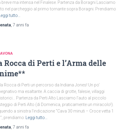
a breve ma intensa nel Finalese. Partenza da Boragni Lasciamo
uto nel parcheggio al primo tornante sopra Boragni. Prendiamo
Leggi tutto…
renata
,
7 anni
fa
 SAVONA
a Rocca di Perti e l’Arma delle
nime**
la Rocca di Perti un percorso da Indiana Jones! Un po’
egnativo ma esaltante. A caccia di grotte, falesie, villaggi
istorici… Partenza da Perti Alto Lasciamo l’auto al piccolo
teggio di Perti Alto (di Domenica, praticamente un miracolo!).
uendo a sinistra l’indicazione “Cava 30 minuti – Croce vetta 1
”, prendiamo
Leggi tutto…
renata
,
7 anni
fa