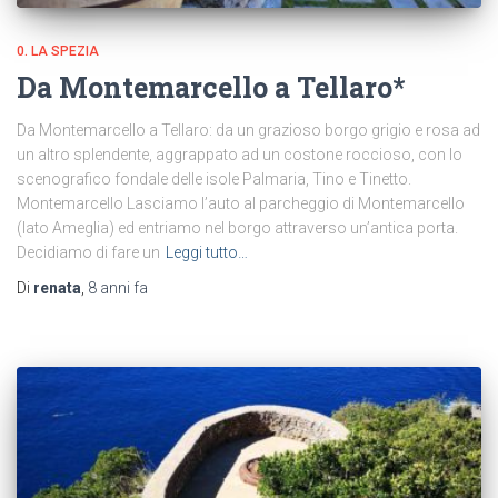
0. LA SPEZIA
Da Montemarcello a Tellaro*
Da Montemarcello a Tellaro: da un grazioso borgo grigio e rosa ad
un altro splendente, aggrappato ad un costone roccioso, con lo
scenografico fondale delle isole Palmaria, Tino e Tinetto.
Montemarcello Lasciamo l’auto al parcheggio di Montemarcello
(lato Ameglia) ed entriamo nel borgo attraverso un’antica porta.
Decidiamo di fare un
Leggi tutto…
Di
renata
,
8 anni
fa