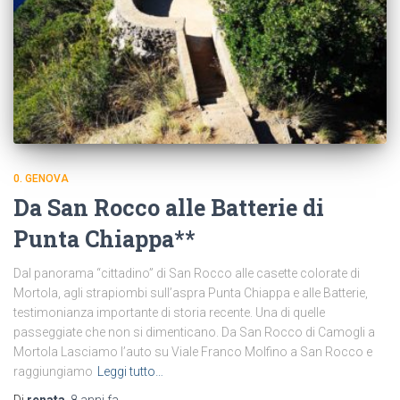
0. GENOVA
Da San Rocco alle Batterie di
Punta Chiappa**
Dal panorama “cittadino” di San Rocco alle casette colorate di
Mortola, agli strapiombi sull’aspra Punta Chiappa e alle Batterie,
testimonianza importante di storia recente. Una di quelle
passeggiate che non si dimenticano. Da San Rocco di Camogli a
Mortola Lasciamo l’auto su Viale Franco Molfino a San Rocco e
raggiungiamo
Leggi tutto…
Di
renata
,
8 anni
fa