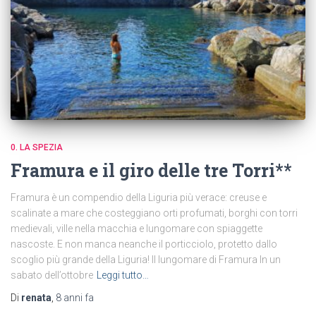
0. LA SPEZIA
Framura e il giro delle tre Torri**
Framura è un compendio della Liguria più verace: creuse e
scalinate a mare che costeggiano orti profumati, borghi con torri
medievali, ville nella macchia e lungomare con spiaggette
nascoste. E non manca neanche il porticciolo, protetto dallo
scoglio più grande della Liguria! Il lungomare di Framura In un
sabato dell’ottobre
Leggi tutto…
Di
renata
,
8 anni
fa