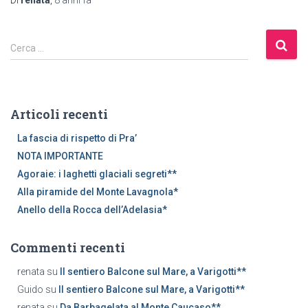
R
Cerca …
i
c
e
r
Articoli recenti
c
a
La fascia di rispetto di Pra’
p
NOTA IMPORTANTE
e
Agoraie: i laghetti glaciali segreti**
r
Alla piramide del Monte Lavagnola*
:
Anello della Rocca dell’Adelasia*
Commenti recenti
renata
su
Il sentiero Balcone sul Mare, a Varigotti**
Guido
su
Il sentiero Balcone sul Mare, a Varigotti**
renata
su
Da Barbagelata al Monte Caucaso**