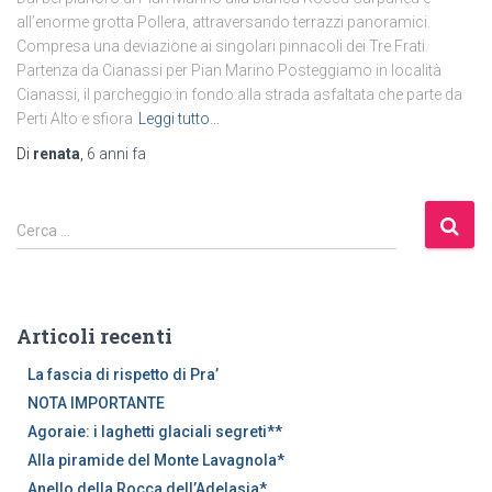
all’enorme grotta Pollera, attraversando terrazzi panoramici.
Compresa una deviazione ai singolari pinnacoli dei Tre Frati.
Partenza da Cianassi per Pian Marino Posteggiamo in località
Cianassi, il parcheggio in fondo alla strada asfaltata che parte da
Perti Alto e sfiora
Leggi tutto…
Di
renata
,
6 anni
fa
R
Cerca …
i
c
e
r
Articoli recenti
c
a
La fascia di rispetto di Pra’
p
NOTA IMPORTANTE
e
Agoraie: i laghetti glaciali segreti**
r
Alla piramide del Monte Lavagnola*
:
Anello della Rocca dell’Adelasia*