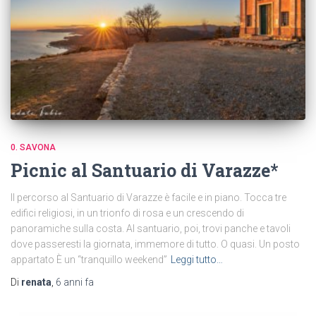
0. SAVONA
Picnic al Santuario di Varazze*
Il percorso al Santuario di Varazze è facile e in piano. Tocca tre
edifici religiosi, in un trionfo di rosa e un crescendo di
panoramiche sulla costa. Al santuario, poi, trovi panche e tavoli
dove passeresti la giornata, immemore di tutto. O quasi. Un posto
appartato È un “tranquillo weekend”
Leggi tutto…
Di
renata
,
6 anni
fa