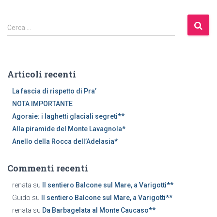
R
Cerca …
i
c
e
r
Articoli recenti
c
a
La fascia di rispetto di Pra’
p
NOTA IMPORTANTE
e
Agoraie: i laghetti glaciali segreti**
r
Alla piramide del Monte Lavagnola*
:
Anello della Rocca dell’Adelasia*
Commenti recenti
renata
su
Il sentiero Balcone sul Mare, a Varigotti**
Guido
su
Il sentiero Balcone sul Mare, a Varigotti**
renata
su
Da Barbagelata al Monte Caucaso**