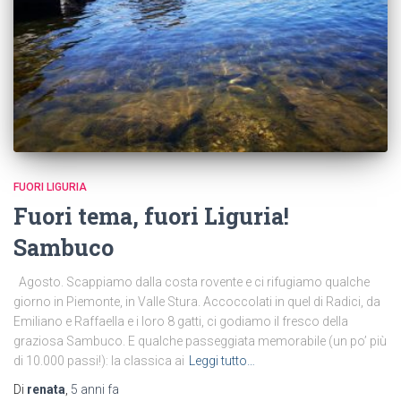
FUORI LIGURIA
Fuori tema, fuori Liguria!
Sambuco
Agosto. Scappiamo dalla costa rovente e ci rifugiamo qualche
giorno in Piemonte, in Valle Stura. Accoccolati in quel di Radici, da
Emiliano e Raffaella e i loro 8 gatti, ci godiamo il fresco della
graziosa Sambuco. E qualche passeggiata memorabile (un po’ più
di 10.000 passi!): la classica ai
Leggi tutto…
Di
renata
,
5 anni
fa