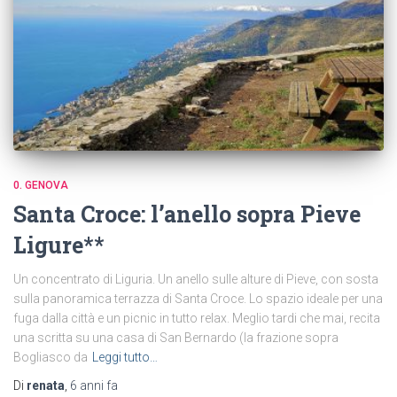
0. GENOVA
Santa Croce: l’anello sopra Pieve
Ligure**
Un concentrato di Liguria. Un anello sulle alture di Pieve, con sosta
sulla panoramica terrazza di Santa Croce. Lo spazio ideale per una
fuga dalla città e un picnic in tutto relax. Meglio tardi che mai, recita
una scritta su una casa di San Bernardo (la frazione sopra
Bogliasco da
Leggi tutto…
Di
renata
,
6 anni
fa