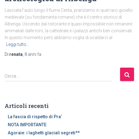
Lasciata l’auto lungo il fiume Centa, pranziamo in quel raro gioiello
medievale (su fondamenta romane) che è il centro storico di
Albenga. Uscendo dal ristorante è quasi impossibile non rimanere
ammaliati dalle torri, la cattedrale e i palazzi antichi ben conservati.
In questo momento però abbiamo voglia di scaldarci al
Leggi tutto…
Di
renata
,
8 anni
fa
R
Cerca …
i
c
e
r
Articoli recenti
c
a
La fascia di rispetto di Pra’
p
NOTA IMPORTANTE
e
Agoraie: i laghetti glaciali segreti**
r