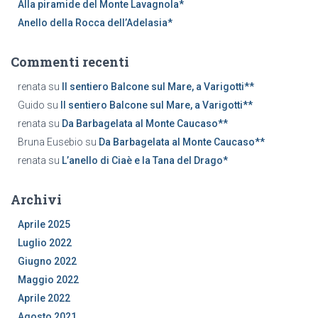
Alla piramide del Monte Lavagnola*
:
Anello della Rocca dell’Adelasia*
Commenti recenti
renata
su
Il sentiero Balcone sul Mare, a Varigotti**
Guido
su
Il sentiero Balcone sul Mare, a Varigotti**
renata
su
Da Barbagelata al Monte Caucaso**
Bruna Eusebio
su
Da Barbagelata al Monte Caucaso**
renata
su
L’anello di Ciaè e la Tana del Drago*
Archivi
Aprile 2025
Luglio 2022
Giugno 2022
Maggio 2022
Aprile 2022
Agosto 2021