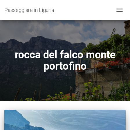
Passeggiare in Liguria
NAVIG
TOGG
rocca del falco monte
portofino