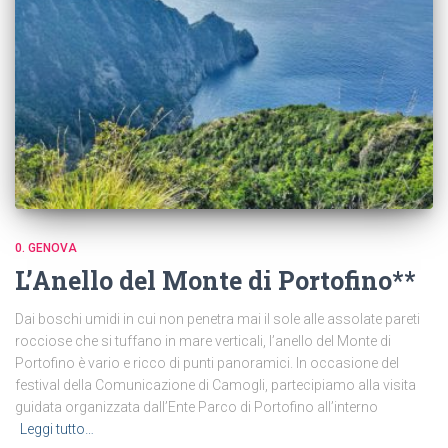
0. GENOVA
L’Anello del Monte di Portofino**
Dai boschi umidi in cui non penetra mai il sole alle assolate pareti
rocciose che si tuffano in mare verticali, l’anello del Monte di
Portofino è vario e ricco di punti panoramici. In occasione del
festival della Comunicazione di Camogli, partecipiamo alla visita
guidata organizzata dall’Ente Parco di Portofino all’interno
Leggi tutto…