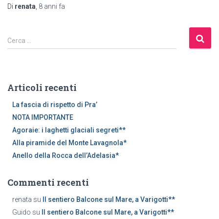
Di
renata
,
8 anni
fa
R
Cerca …
i
c
e
r
Articoli recenti
c
a
La fascia di rispetto di Pra’
p
NOTA IMPORTANTE
e
Agoraie: i laghetti glaciali segreti**
r
Alla piramide del Monte Lavagnola*
:
Anello della Rocca dell’Adelasia*
Commenti recenti
renata
su
Il sentiero Balcone sul Mare, a Varigotti**
Guido
su
Il sentiero Balcone sul Mare, a Varigotti**