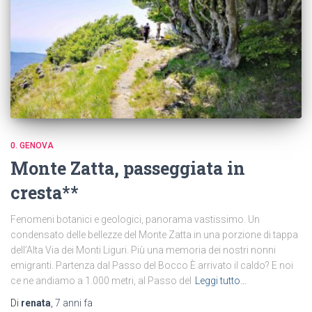
0. GENOVA
Monte Zatta, passeggiata in
cresta**
Fenomeni botanici e geologici, panorama vastissimo. Un
condensato delle bellezze del Monte Zatta in una porzione di tappa
dell’Alta Via dei Monti Liguri. Più una memoria dei nostri nonni
emigranti. Partenza dal Passo del Bocco È arrivato il caldo? E noi
ce ne andiamo a 1.000 metri, al Passo del
Leggi tutto…
Di
renata
,
7 anni
fa