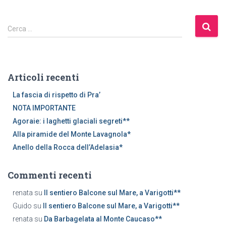
R
Cerca …
i
c
e
r
Articoli recenti
c
a
La fascia di rispetto di Pra’
p
NOTA IMPORTANTE
e
Agoraie: i laghetti glaciali segreti**
r
Alla piramide del Monte Lavagnola*
:
Anello della Rocca dell’Adelasia*
Commenti recenti
renata
su
Il sentiero Balcone sul Mare, a Varigotti**
Guido
su
Il sentiero Balcone sul Mare, a Varigotti**
renata
su
Da Barbagelata al Monte Caucaso**