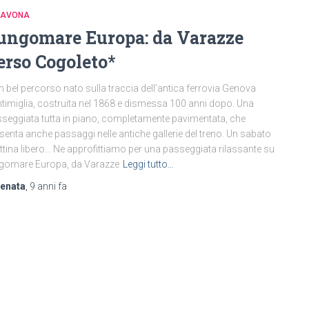
 SAVONA
ungomare Europa: da Varazze
erso Cogoleto*
n bel percorso nato sulla traccia dell’antica ferrovia Genova
timiglia, costruita nel 1868 e dismessa 100 anni dopo. Una
seggiata tutta in piano, completamente pavimentata, che
senta anche passaggi nelle antiche gallerie del treno. Un sabato
tina libero… Ne approfittiamo per una passeggiata rilassante su
gomare Europa, da Varazze
Leggi tutto…
renata
,
9 anni
fa