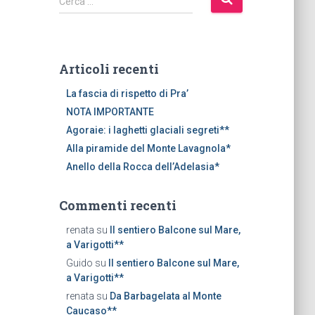
Cerca …
i
c
e
r
Articoli recenti
c
a
La fascia di rispetto di Pra’
p
NOTA IMPORTANTE
e
Agoraie: i laghetti glaciali segreti**
r
Alla piramide del Monte Lavagnola*
:
Anello della Rocca dell’Adelasia*
Commenti recenti
renata
su
Il sentiero Balcone sul Mare,
a Varigotti**
Guido
su
Il sentiero Balcone sul Mare,
a Varigotti**
renata
su
Da Barbagelata al Monte
Caucaso**