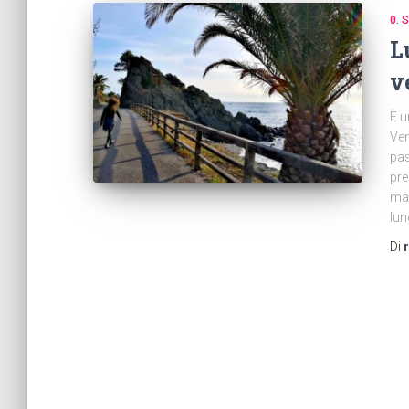
0.
L
v
È u
Ven
pas
pre
mat
lun
Di