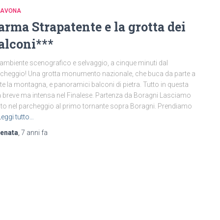
 SAVONA
’arma Strapatente e la grotta dei
alconi***
ambiente scenografico e selvaggio, a cinque minuti dal
cheggio! Una grotta monumento nazionale, che buca da parte a
te la montagna, e panoramici balconi di pietra. Tutto in questa
a breve ma intensa nel Finalese. Partenza da Boragni Lasciamo
uto nel parcheggio al primo tornante sopra Boragni. Prendiamo
Leggi tutto…
renata
,
7 anni
fa