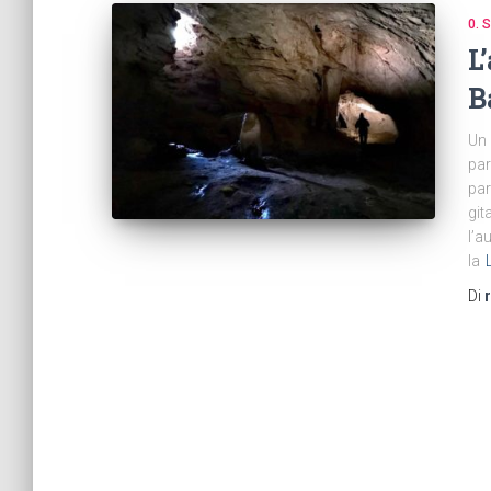
0.
L
B
Un 
par
par
git
l’a
la
Di