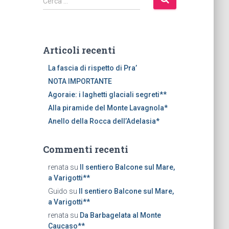
Cerca …
i
c
e
r
Articoli recenti
c
a
La fascia di rispetto di Pra’
p
NOTA IMPORTANTE
e
Agoraie: i laghetti glaciali segreti**
r
Alla piramide del Monte Lavagnola*
:
Anello della Rocca dell’Adelasia*
Commenti recenti
renata
su
Il sentiero Balcone sul Mare,
a Varigotti**
Guido
su
Il sentiero Balcone sul Mare,
a Varigotti**
renata
su
Da Barbagelata al Monte
Caucaso**