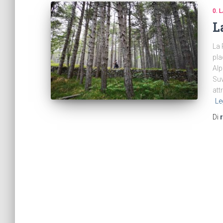
0. 
L
La 
pla
Alp
Suv
att
Le
Di