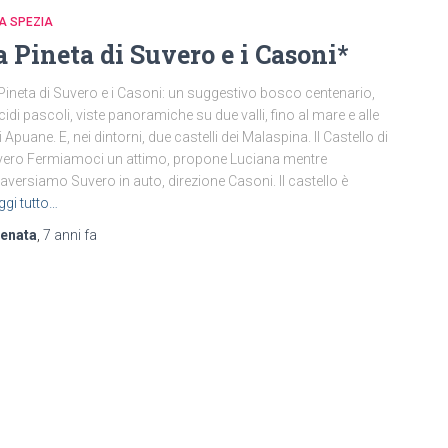
LA SPEZIA
a Pineta di Suvero e i Casoni*
Pineta di Suvero e i Casoni: un suggestivo bosco centenario,
cidi pascoli, viste panoramiche su due valli, fino al mare e alle
i Apuane. E, nei dintorni, due castelli dei Malaspina. Il Castello di
ero Fermiamoci un attimo, propone Luciana mentre
raversiamo Suvero in auto, direzione Casoni. Il castello è
ggi tutto…
renata
,
7 anni
fa