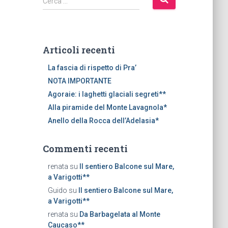
Cerca …
i
c
e
r
Articoli recenti
c
a
La fascia di rispetto di Pra’
p
NOTA IMPORTANTE
e
Agoraie: i laghetti glaciali segreti**
r
Alla piramide del Monte Lavagnola*
:
Anello della Rocca dell’Adelasia*
Commenti recenti
renata
su
Il sentiero Balcone sul Mare,
a Varigotti**
Guido
su
Il sentiero Balcone sul Mare,
a Varigotti**
renata
su
Da Barbagelata al Monte
Caucaso**