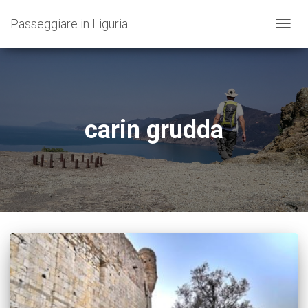
Passeggiare in Liguria
NAVIG
TOGG
carin grudda