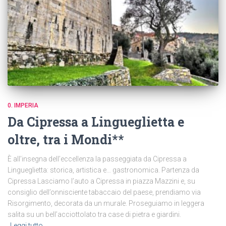
0. IMPERIA
Da Cipressa a Lingueglietta e
oltre, tra i Mondi**
È all’insegna dell’eccellenza la passeggiata da Cipressa a
Lingueglietta: storica, artistica e… gastronomica. Partenza da
Cipressa Lasciamo l’auto a Cipressa in piazza Mazzini e, su
consiglio dell’onnisciente tabaccaio del paese, prendiamo via
Risorgimento, decorata da un murale. Proseguiamo in leggera
salita su un bell’acciottolato tra case di pietra e giardini.
Leggi tutto…