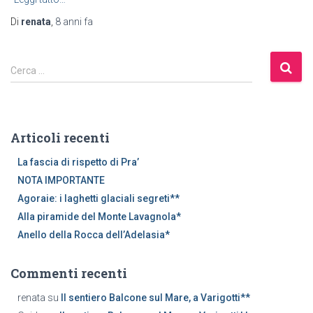
Di
renata
,
8 anni
fa
R
Cerca …
i
c
e
r
Articoli recenti
c
a
La fascia di rispetto di Pra’
p
NOTA IMPORTANTE
e
Agoraie: i laghetti glaciali segreti**
r
Alla piramide del Monte Lavagnola*
:
Anello della Rocca dell’Adelasia*
Commenti recenti
renata
su
Il sentiero Balcone sul Mare, a Varigotti**