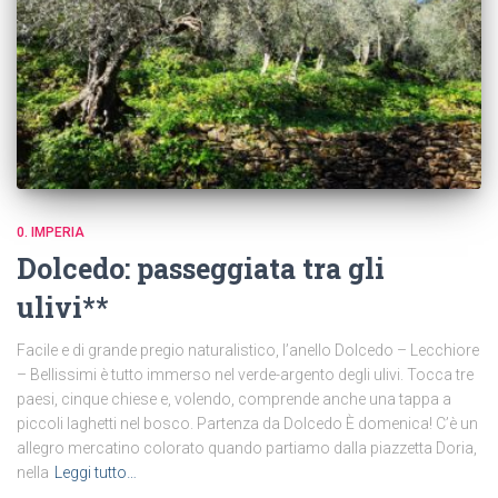
0. IMPERIA
Dolcedo: passeggiata tra gli
ulivi**
Facile e di grande pregio naturalistico, l’anello Dolcedo – Lecchiore
– Bellissimi è tutto immerso nel verde-argento degli ulivi. Tocca tre
paesi, cinque chiese e, volendo, comprende anche una tappa a
piccoli laghetti nel bosco. Partenza da Dolcedo È domenica! C’è un
allegro mercatino colorato quando partiamo dalla piazzetta Doria,
nella
Leggi tutto…