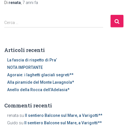
Di
renata
,
7 anni
fa
R
Cerca …
i
c
e
r
Articoli recenti
c
a
La fascia di rispetto di Pra’
p
NOTA IMPORTANTE
e
Agoraie: i laghetti glaciali segreti**
r
Alla piramide del Monte Lavagnola*
:
Anello della Rocca dell’Adelasia*
Commenti recenti
renata
su
Il sentiero Balcone sul Mare, a Varigotti**
Guido
su
Il sentiero Balcone sul Mare, a Varigotti**