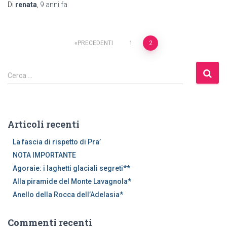
Di
renata
,
9 anni
fa
Navigazione
PRECEDENTI
1
2
articoli
R
Cerca …
i
c
e
r
Articoli recenti
c
a
La fascia di rispetto di Pra’
p
NOTA IMPORTANTE
e
Agoraie: i laghetti glaciali segreti**
r
Alla piramide del Monte Lavagnola*
:
Anello della Rocca dell’Adelasia*
Commenti recenti