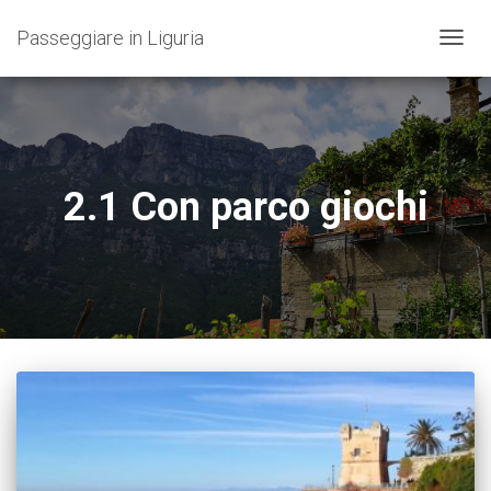
Passeggiare in Liguria
NAVIG
TOGG
2.1 Con parco giochi