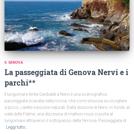
0. GENOVA
La passeggiata di Genova Nervi e i
parchi**
Il lungomare Anita Garibaldi a Nervi è una scenografica
passeggiata scavata nella roccia, che corre sinuosa su scogliere
a picco, calette e piscine naturali. Dalla stazione di Nervi, in fondo al
viale delle Palme, una discesina di mattoni rossi ci porta al
lungomare attraverso il sottopasso della ferrovia. Passeggiata di
Leggi tutto…