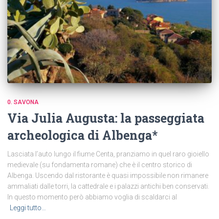
0. SAVONA
Via Julia Augusta: la passeggiata
archeologica di Albenga*
Lasciata l’auto lungo il fiume Centa, pranziamo in quel raro gioiello
medievale (su fondamenta romane) che è il centro storico di
Albenga. Uscendo dal ristorante è quasi impossibile non rimanere
ammaliati dalle torri, la cattedrale e i palazzi antichi ben conservati.
In questo momento però abbiamo voglia di scaldarci al
Leggi tutto…