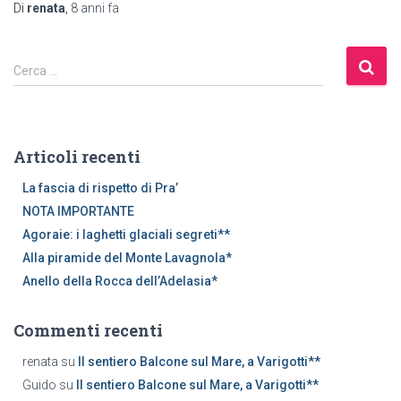
Di
renata
,
8 anni
fa
R
Cerca …
i
c
e
r
Articoli recenti
c
a
La fascia di rispetto di Pra’
p
NOTA IMPORTANTE
e
Agoraie: i laghetti glaciali segreti**
r
Alla piramide del Monte Lavagnola*
:
Anello della Rocca dell’Adelasia*
Commenti recenti
renata
su
Il sentiero Balcone sul Mare, a Varigotti**
Guido
su
Il sentiero Balcone sul Mare, a Varigotti**