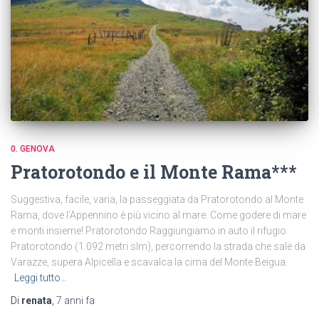
0. GENOVA
Pratorotondo e il Monte Rama***
Suggestiva, facile, varia, la passeggiata da Pratorotondo al Monte
Rama, dove l’Appennino è più vicino al mare. Come godere di mare
e monti insieme! Pratorotondo Raggiungiamo in auto il rifugio
Pratorotondo (1.092 metri slm), percorrendo la strada che sale da
Varazze, supera Alpicella e scavalca la cima del Monte Beigua.
Leggi tutto…
Di
renata
,
7 anni
fa