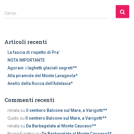
R
Cerca …
i
c
e
r
Articoli recenti
c
a
La fascia di rispetto di Pra’
p
NOTA IMPORTANTE
e
Agoraie: i laghetti glaciali segreti**
r
Alla piramide del Monte Lavagnola*
:
Anello della Rocca dell’Adelasia*
Commenti recenti
renata
su
Il sentiero Balcone sul Mare, a Varigotti**
Guido
su
Il sentiero Balcone sul Mare, a Varigotti**
renata
su
Da Barbagelata al Monte Caucaso**
Bruna Eusebio
su
Da Barbagelata al Monte Caucaso**