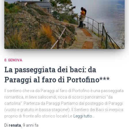
0. GENOVA
La passeggiata dei baci: da
Paraggi al faro di Portofino***
Il sentiero che va da Paraggi al faro di Portofino è una passeggiata
romantica, in lieve saliscendi, ricca di scorci panoramici “da
cartolina”. Partenza da Paraggi Partiamo dal posteggio di Paraggi
(vuoto e gratuito in bassa stagione!). Il Sentiero dei Baci si inerpica
proprio di fronte allo storico locale Le
Leggi tutto…
Di
renata
,
9 anni
fa