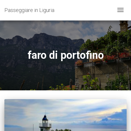
Passeggiare in Liguria
NAVIG
TOGG
faro di portofino