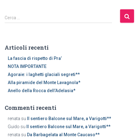
R
Cerca …
i
c
e
r
Articoli recenti
c
a
La fascia di rispetto di Pra’
p
NOTA IMPORTANTE
e
Agoraie: i laghetti glaciali segreti**
r
Alla piramide del Monte Lavagnola*
:
Anello della Rocca dell’Adelasia*
Commenti recenti
renata
su
Il sentiero Balcone sul Mare, a Varigotti**
Guido
su
Il sentiero Balcone sul Mare, a Varigotti**
renata
su
Da Barbagelata al Monte Caucaso**