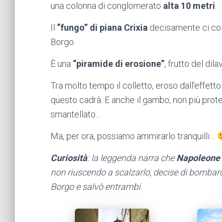
una colonna di conglomerato
alta 10 metri
.
Il
“fungo” di piana Crixia
decisamente ci colpi
Borgo.
È una
“piramide di erosione”
, frutto del di
Tra molto tempo il colletto, eroso dall’effett
questo cadrà. E anche il gambo, non più pro
smantellato…
Ma, per ora, possiamo ammirarlo tranquilli…
Curiosità
: la leggenda narra che
Napoleone
non riuscendo a scalzarlo, decise di bombar
Borgo e salvò entrambi.