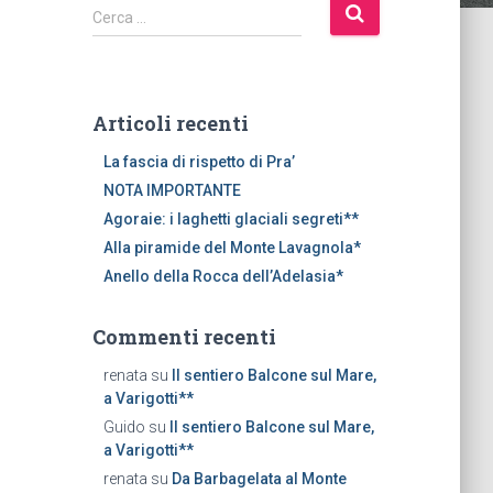
R
Cerca …
i
c
e
r
Articoli recenti
c
a
La fascia di rispetto di Pra’
p
NOTA IMPORTANTE
e
Agoraie: i laghetti glaciali segreti**
r
Alla piramide del Monte Lavagnola*
:
Anello della Rocca dell’Adelasia*
Commenti recenti
renata
su
Il sentiero Balcone sul Mare,
a Varigotti**
Guido
su
Il sentiero Balcone sul Mare,
a Varigotti**
renata
su
Da Barbagelata al Monte