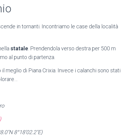
hio
scende in tornanti. Incontriamo le case della località
nella
statale
. Prendendola verso destra per 500 m
amo al punto di partenza.
il meglio di Piana Crixia. Invece i calanchi sono stati
plorare…
ro
)
8.0″N 8°18’02.2″E)