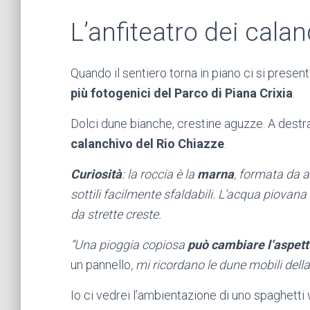
L’anfiteatro dei calan
Quando il sentiero torna in piano ci si prese
più fotogenici del Parco di Piana Crixia
.
Dolci dune bianche, crestine aguzze. A destra,
calanchivo del Rio Chiazze
.
Curiosità
: la roccia è la
marna
, formata da a
sottili facilmente sfaldabili. L’acqua piovan
da strette creste.
“Una pioggia copiosa
può cambiare l’aspett
un pannello
, mi ricordano le dune mobili de
Io ci vedrei l’ambientazione di uno spaghetti