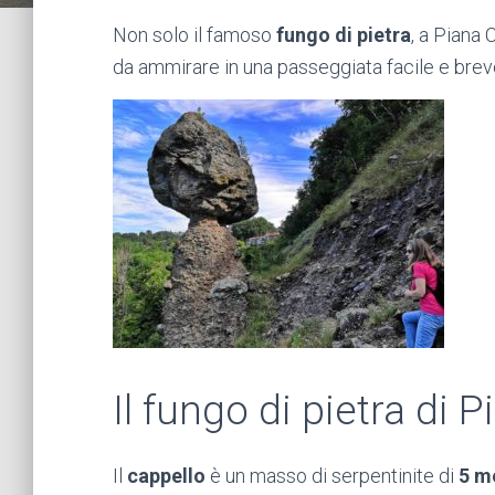
Non solo il famoso
fungo di pietra
, a Piana 
da ammirare in una passeggiata facile e breve,
Il fungo di pietra di P
Il
cappello
è un masso di serpentinite di
5 me