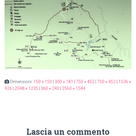
Dimensioni:
150 × 150
|
300 × 181
|
750 × 452
|
750 × 452
|
1536 ×
926
|
2048 × 1235
|
360 × 240
|
2560 × 1544
Lascia un commento