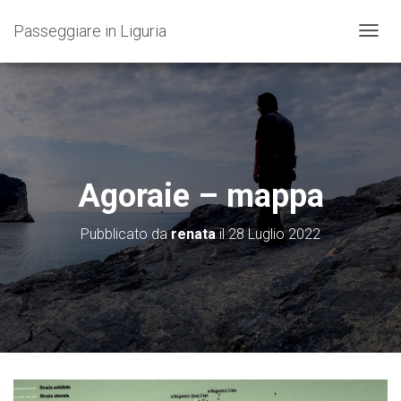
Passeggiare in Liguria
N
A
V
I
G
A
Z
I
O
Agoraie – mappa
N
E
T
Pubblicato da
renata
il
28 Luglio 2022
O
G
G
L
E