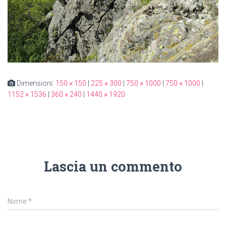
Dimensioni:
150 × 150
|
225 × 300
|
750 × 1000
|
750 × 1000
|
1152 × 1536
|
360 × 240
|
1440 × 1920
Lascia un commento
Nome
*