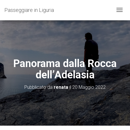
Passeggiare in Liguria
N
A
V
I
G
A
Z
I
O
Panorama dalla Rocca
N
E
dell’Adelasia
T
O
G
Pubblicato da
renata
il
20 Maggio 2022
G
L
E