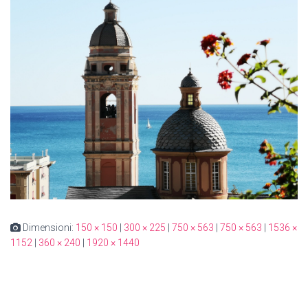
Dimensioni:
150 × 150
|
300 × 225
|
750 × 563
|
750 × 563
|
1536 ×
1152
|
360 × 240
|
1920 × 1440