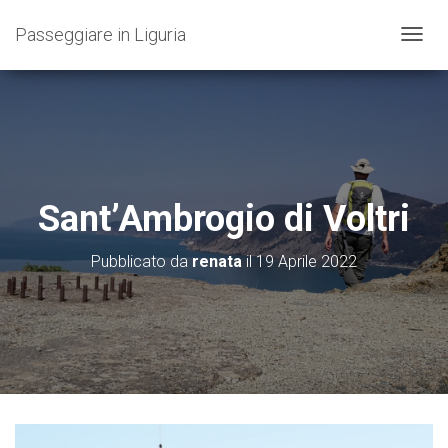
Passeggiare in Liguria
N
A
V
I
G
A
Z
I
O
Sant’Ambrogio di Voltri
N
E
T
Pubblicato da
renata
il
19 Aprile 2022
O
G
G
L
E