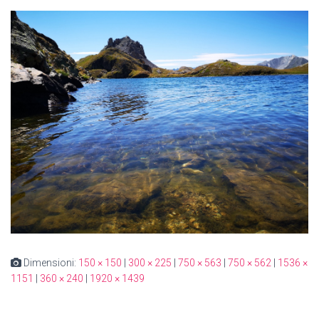
Dimensioni:
150 × 150
|
300 × 225
|
750 × 563
|
750 × 562
|
1536 ×
1151
|
360 × 240
|
1920 × 1439