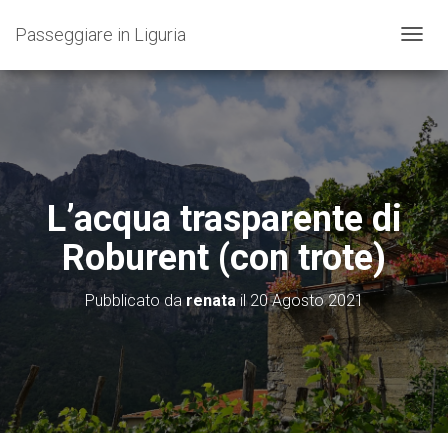
Passeggiare in Liguria
N
A
V
I
G
A
Z
I
O
L’acqua trasparente di
N
E
Roburent (con trote)
T
O
G
Pubblicato da
renata
il
20 Agosto 2021
G
L
E