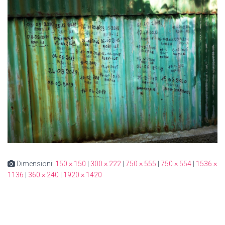
Dimensioni:
150 × 150
|
300 × 222
|
750 × 555
|
750 × 554
|
1536 ×
1136
|
360 × 240
|
1920 × 1420