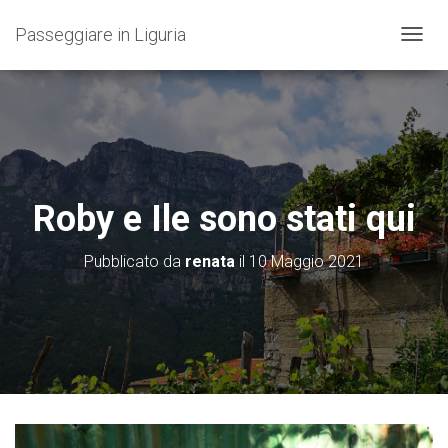
Passeggiare in Liguria
N
A
V
I
G
A
Z
I
O
Roby e Ile sono stati qui
N
E
T
Pubblicato da
renata
il
10 Maggio 2021
O
G
G
L
E