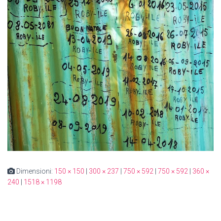
Dimensioni:
150 × 150
|
300 × 237
|
750 × 592
|
750 × 592
|
360 ×
240
|
1518 × 1198