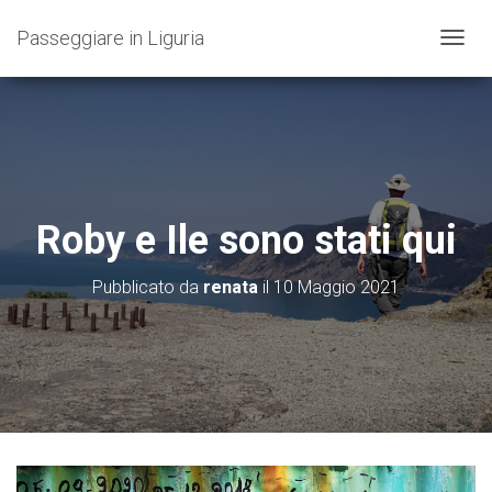
Passeggiare in Liguria
N
A
V
I
G
A
Z
I
O
Roby e Ile sono stati qui
N
E
T
Pubblicato da
renata
il
10 Maggio 2021
O
G
G
L
E