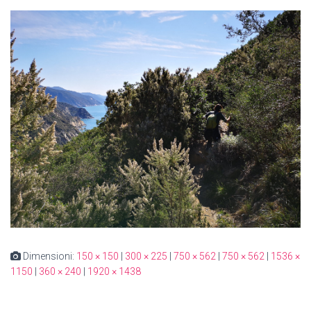
Dimensioni:
150 × 150
|
300 × 225
|
750 × 562
|
750 × 562
|
1536 ×
1150
|
360 × 240
|
1920 × 1438