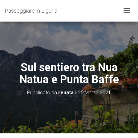
Passeggiare in Liguria
N
A
V
I
G
A
Z
I
O
Sul sentiero tra Nua
N
E
Natua e Punta Baffe
T
O
G
Pubblicato da
renata
il
25 Marzo 2021
G
L
E