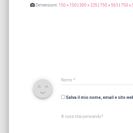
Dimensioni:
150 × 150
|
300 × 225
|
750 × 563
|
750 × 
Nome
*
Salva il mio nome, email e sito w
A cosa stai pensando?