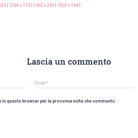
563
|
1536 × 1152
|
360 × 240
|
1920 × 1440
Lascia un commento
Email
*
eb in questo browser per la prossima volta che commento.