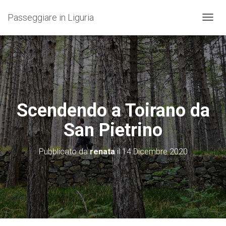
Passeggiare in Liguria
N
A
V
I
G
A
Z
I
O
Scendendo a Toirano da
N
E
San Pietrino
T
O
G
Pubblicato da
renata
il
14 Dicembre 2020
G
L
E