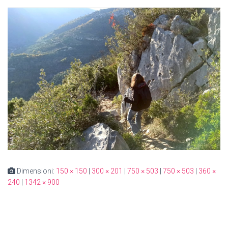
Dimensioni:
150 × 150
|
300 × 201
|
750 × 503
|
750 × 503
|
360 ×
240
|
1342 × 900