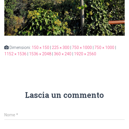
Dimensioni:
150 × 150
|
225 × 300
|
750 × 1000
|
750 × 1000
|
1152 × 1536
|
1536 × 2048
|
360 × 240
|
1920 × 2560
Lascia un commento
Nome
*