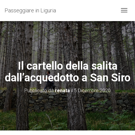
Passeggiare in Liguria
N
A
V
I
G
A
Z
I
O
Il cartello della salita
N
E
dall’acquedotto a San Siro
T
O
G
Pubblicato da
renata
il
5 Dicembre 2020
G
L
E