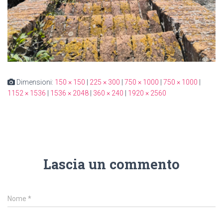
Dimensioni:
150 × 150
|
225 × 300
|
750 × 1000
|
750 × 1000
|
1152 × 1536
|
1536 × 2048
|
360 × 240
|
1920 × 2560
Lascia un commento
Nome
*