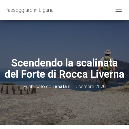
Passeggiare in Liguria
N
A
V
I
G
A
Z
I
O
Scendendo la scalinata
N
E
del Forte di Rocca Liverna
T
O
G
Pubblicato da
renata
il
1 Dicembre 2020
G
L
E