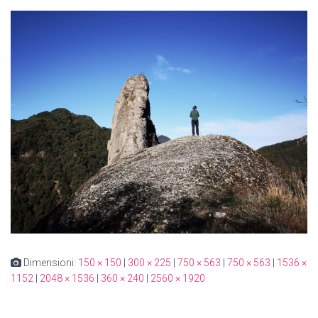
Dimensioni:
150 × 150
|
300 × 225
|
750 × 563
|
750 × 563
|
1536 ×
1152
|
2048 × 1536
|
360 × 240
|
2560 × 1920