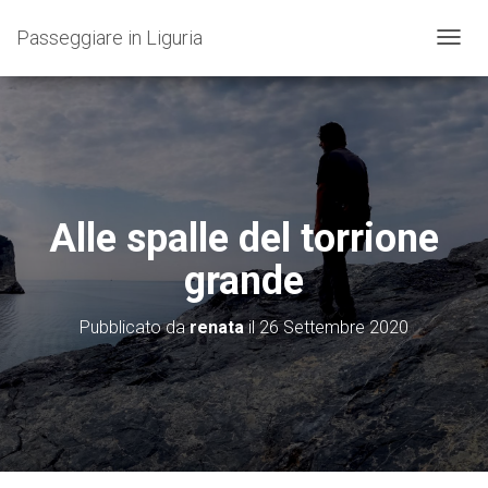
Passeggiare in Liguria
N
A
V
I
G
A
Z
I
O
Alle spalle del torrione
N
E
grande
T
O
G
Pubblicato da
renata
il
26 Settembre 2020
G
L
E