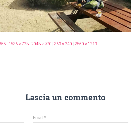
355
|
1536 × 728
|
2048 × 970
|
360 × 240
|
2560 × 1213
Lascia un commento
Email
*