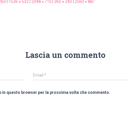
260
|
1536 × 532
|
2048 × 710
|
360 × 240
|
2560 × 887
Lascia un commento
Email
*
eb in questo browser per la prossima volta che commento.