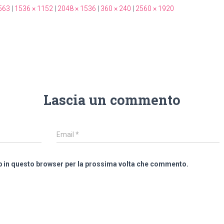
563
|
1536 × 1152
|
2048 × 1536
|
360 × 240
|
2560 × 1920
Lascia un commento
Email
*
eb in questo browser per la prossima volta che commento.