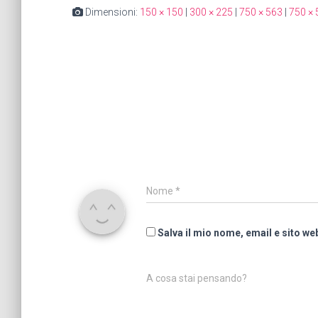
Dimensioni:
150 × 150
|
300 × 225
|
750 × 563
|
750 × 
Nome
*
Salva il mio nome, email e sito w
A cosa stai pensando?