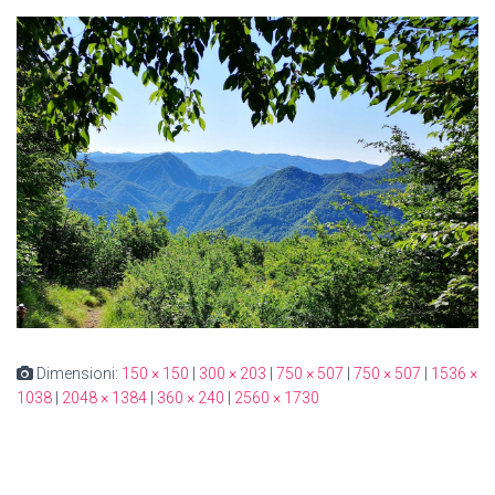
Dimensioni:
150 × 150
|
300 × 203
|
750 × 507
|
750 × 507
|
1536 ×
1038
|
2048 × 1384
|
360 × 240
|
2560 × 1730