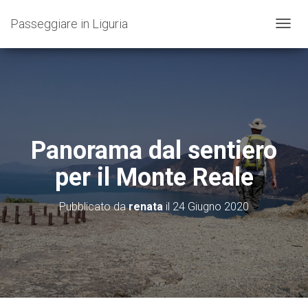
Passeggiare in Liguria
N
A
V
I
G
A
Z
I
O
Panorama dal sentiero
N
E
per il Monte Reale
T
O
G
Pubblicato da
renata
il
24 Giugno 2020
G
L
E