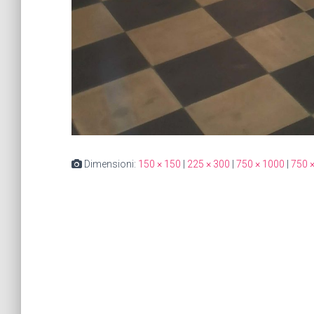
Dimensioni:
150 × 150
|
225 × 300
|
750 × 1000
|
750 