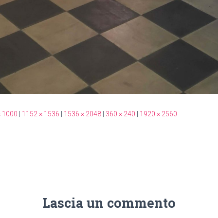
× 1000
|
1152 × 1536
|
1536 × 2048
|
360 × 240
|
1920 × 2560
Lascia un commento