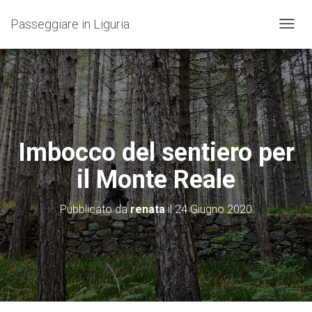
Passeggiare in Liguria
N
A
V
I
G
A
Z
I
O
Imbocco del sentiero per
N
E
il Monte Reale
T
O
G
Pubblicato da
renata
il
24 Giugno 2020
G
L
E