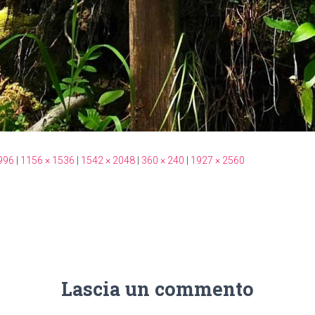
996
|
1156 × 1536
|
1542 × 2048
|
360 × 240
|
1927 × 2560
Lascia un commento