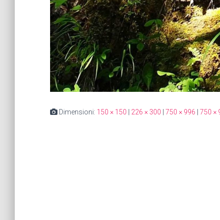
Dimensioni:
150 × 150
|
226 × 300
|
750 × 996
|
750 × 