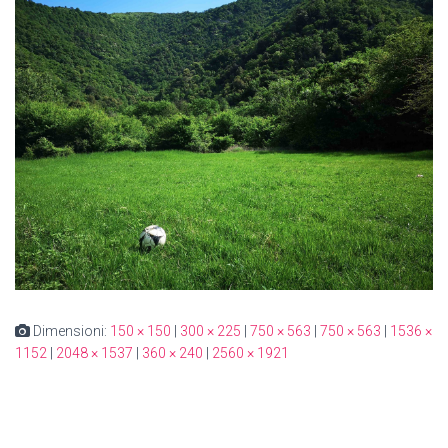
Dimensioni:
150 × 150
|
300 × 225
|
750 × 563
|
750 × 563
|
1536 ×
1152
|
2048 × 1537
|
360 × 240
|
2560 × 1921