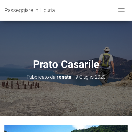
Passeggiare in Liguria
N
A
V
I
G
A
Z
I
O
Prato Casarile
N
E
T
Pubblicato da
renata
il
9 Giugno 2020
O
G
G
L
E