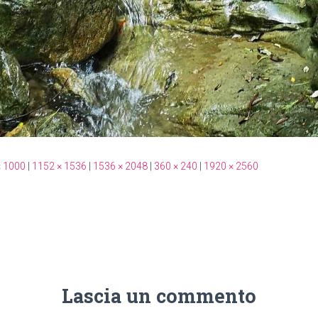
× 1000
|
1152 × 1536
|
1536 × 2048
|
360 × 240
|
1920 × 2560
Lascia un commento