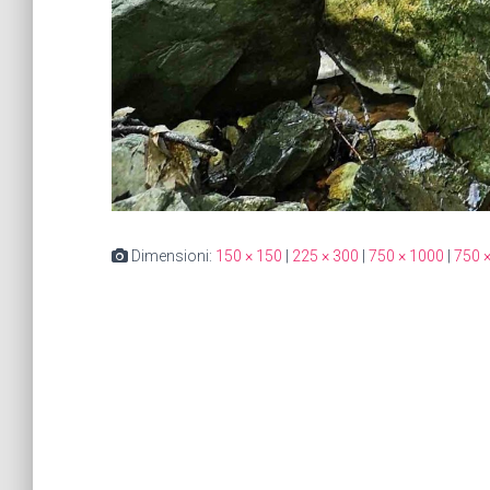
Dimensioni:
150 × 150
|
225 × 300
|
750 × 1000
|
750 