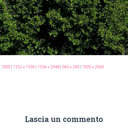
× 1000
|
1152 × 1536
|
1536 × 2048
|
360 × 240
|
1920 × 2560
Lascia un commento