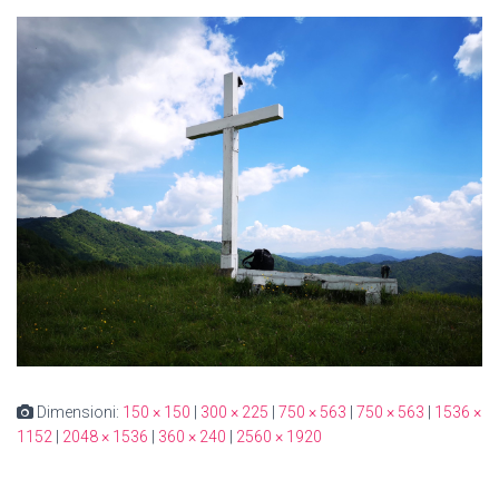
Dimensioni:
150 × 150
|
300 × 225
|
750 × 563
|
750 × 563
|
1536 ×
1152
|
2048 × 1536
|
360 × 240
|
2560 × 1920