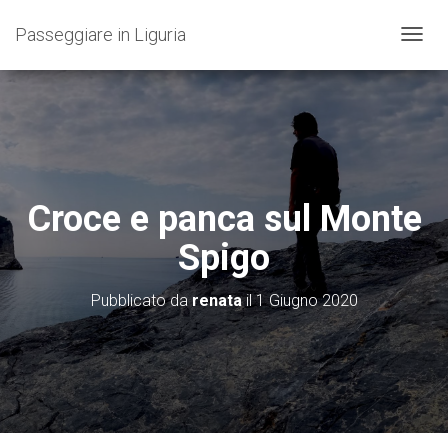
Passeggiare in Liguria
N
A
V
I
G
A
Z
I
O
Croce e panca sul Monte
N
E
Spigo
T
O
G
Pubblicato da
renata
il
1 Giugno 2020
G
L
E