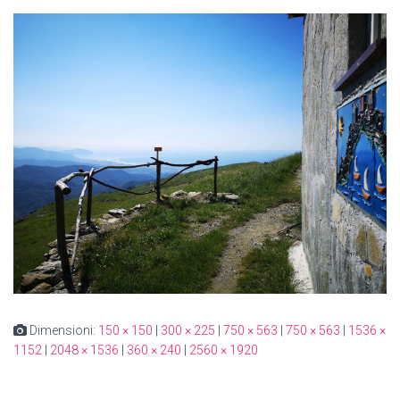
Dimensioni:
150 × 150
|
300 × 225
|
750 × 563
|
750 × 563
|
1536 ×
1152
|
2048 × 1536
|
360 × 240
|
2560 × 1920