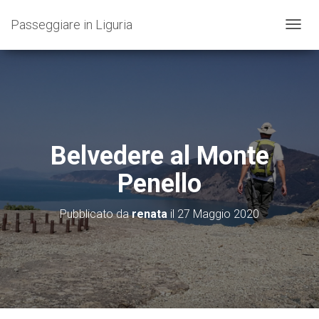
Passeggiare in Liguria
N
A
V
I
G
A
Z
I
O
Belvedere al Monte
N
E
Penello
T
O
G
Pubblicato da
renata
il
27 Maggio 2020
G
L
E