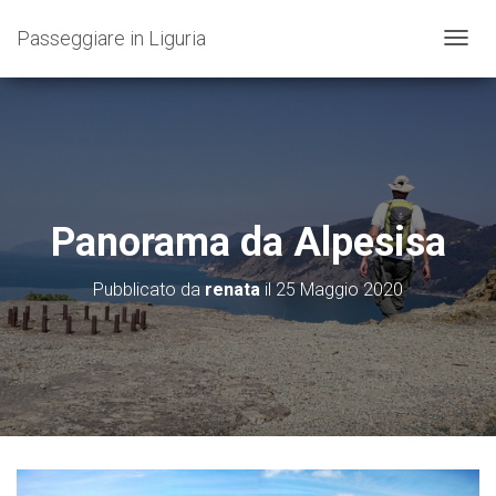
Passeggiare in Liguria
N
A
V
I
G
A
Z
I
O
Panorama da Alpesisa
N
E
T
Pubblicato da
renata
il
25 Maggio 2020
O
G
G
L
E