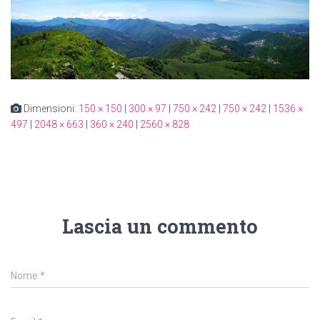
Dimensioni:
150 × 150
|
300 × 97
|
750 × 242
|
750 × 242
|
1536 ×
497
|
2048 × 663
|
360 × 240
|
2560 × 828
Lascia un commento
Nome
*