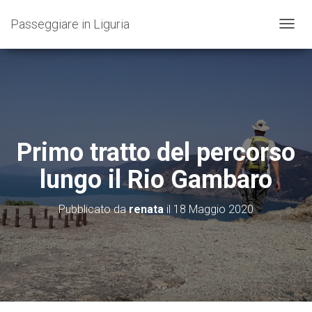
Passeggiare in Liguria
N
A
V
I
G
A
Z
I
O
Primo tratto del percorso
N
E
lungo il Rio Gambaro
T
O
G
Pubblicato da
renata
il
18 Maggio 2020
G
L
E