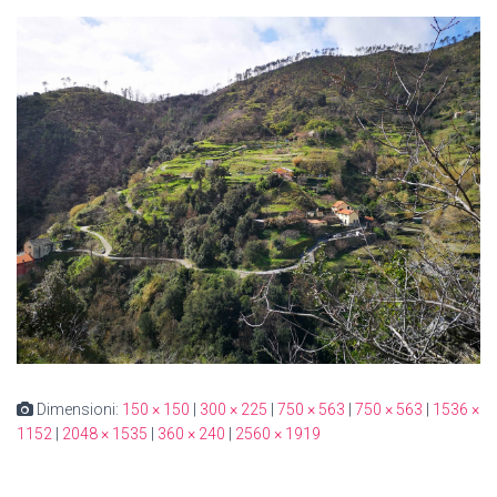
Dimensioni:
150 × 150
|
300 × 225
|
750 × 563
|
750 × 563
|
1536 ×
1152
|
2048 × 1535
|
360 × 240
|
2560 × 1919