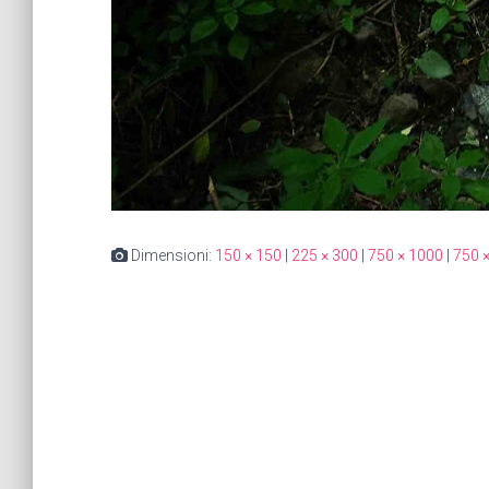
Dimensioni:
150 × 150
|
225 × 300
|
750 × 1000
|
750 