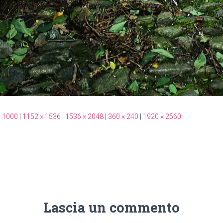
× 1000
|
1152 × 1536
|
1536 × 2048
|
360 × 240
|
1920 × 2560
Lascia un commento