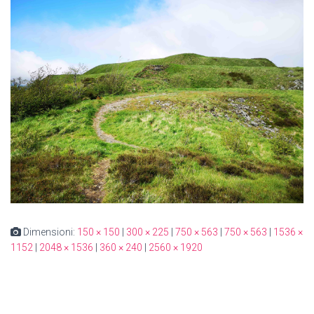
Dimensioni:
150 × 150
|
300 × 225
|
750 × 563
|
750 × 563
|
1536 ×
1152
|
2048 × 1536
|
360 × 240
|
2560 × 1920