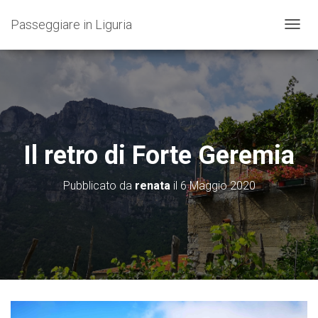
Passeggiare in Liguria
N
A
V
I
G
A
Z
I
O
Il retro di Forte Geremia
N
E
T
Pubblicato da
renata
il
6 Maggio 2020
O
G
G
L
E