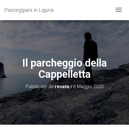
Passeggiare in Liguria
N
A
V
I
G
A
Z
I
O
Il parcheggio della
N
E
Cappelletta
T
O
G
Pubblicato da
renata
il
6 Maggio 2020
G
L
E