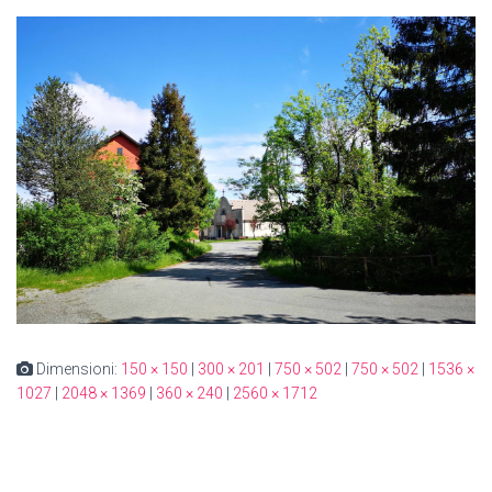
Dimensioni:
150 × 150
|
300 × 201
|
750 × 502
|
750 × 502
|
1536 ×
1027
|
2048 × 1369
|
360 × 240
|
2560 × 1712