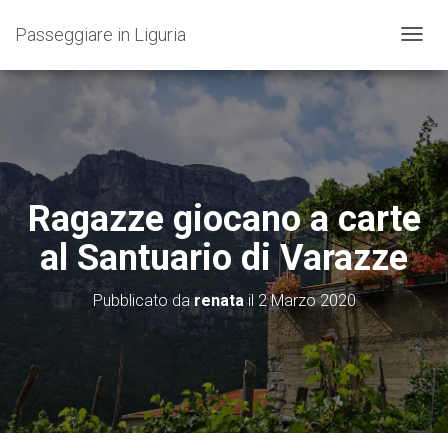
Passeggiare in Liguria
N
A
V
I
G
A
Z
I
O
Ragazze giocano a carte
N
E
al Santuario di Varazze
T
O
G
Pubblicato da
renata
il
2 Marzo 2020
G
L
E