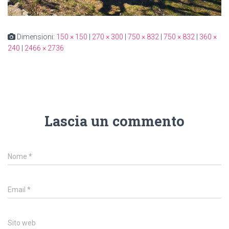
Dimensioni:
150 × 150
|
270 × 300
|
750 × 832
|
750 × 832
|
360 ×
240
|
2466 × 2736
Lascia un commento
Nome
*
Email
*
Sito web