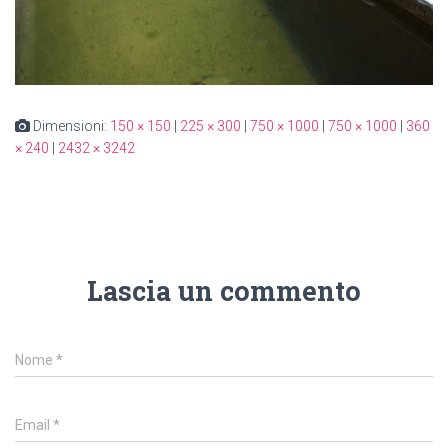
Dimensioni:
150 × 150
|
225 × 300
|
750 × 1000
|
750 × 1000
|
360
× 240
|
2432 × 3242
Lascia un commento
Nome
*
Email
*