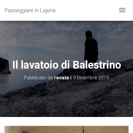
Passeggiare in Liguria
N
A
V
I
G
A
Z
I
O
Il lavatoio di Balestrino
N
E
T
Pubblicato da
renata
il
9 Dicembre 2019
O
G
G
L
E