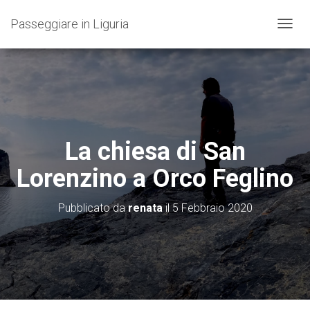
Passeggiare in Liguria
N
A
V
I
G
A
Z
I
O
La chiesa di San
N
E
Lorenzino a Orco Feglino
T
O
G
Pubblicato da
renata
il
5 Febbraio 2020
G
L
E