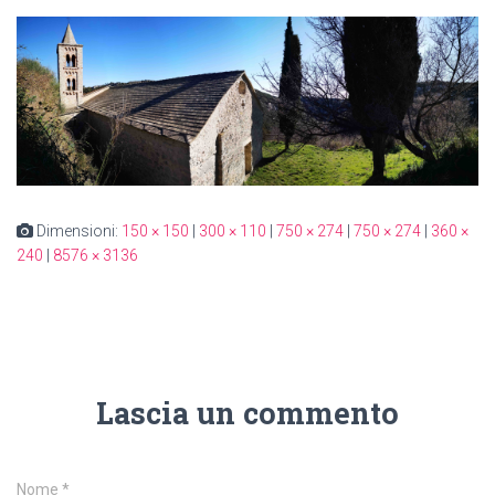
Dimensioni:
150 × 150
|
300 × 110
|
750 × 274
|
750 × 274
|
360 ×
240
|
8576 × 3136
Lascia un commento
Nome
*