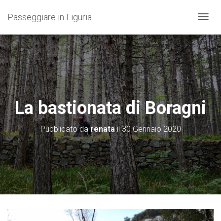
Passeggiare in Liguria
N
A
V
I
G
A
Z
I
O
La bastionata di Boragni
N
E
T
Pubblicato da
renata
il
30 Gennaio 2020
O
G
G
L
E