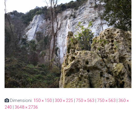
Dimensioni:
150 × 150
|
300 × 225
|
750 × 563
|
750 × 563
|
360 ×
240
|
3648 × 2736